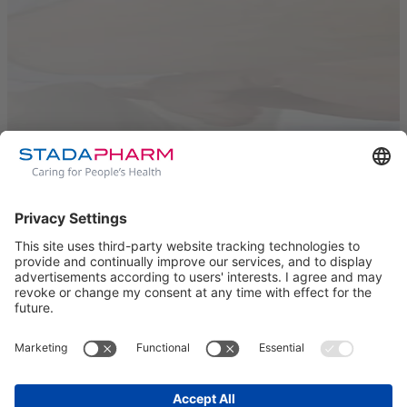
Suchergebnisse
Kein Suchbegriff
Unbeschwert Lieben
Erektionsstörungen
Ursachen
Therapie
Prävention
Downloads
Patientenbroschüre
Kontakt